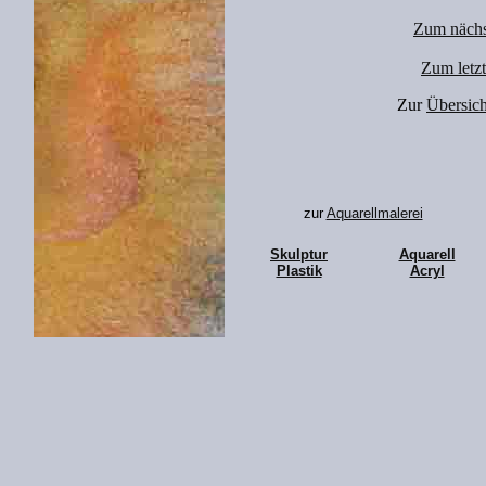
Zum nächs
Zum letz
Zur
Übersich
zur
Aquarellmalerei
Skulptur
Aquarell
Plastik
Acryl