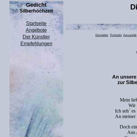
Gedicht
D
Silberhochzeit
Startseite
Angebote
Gemälde
Portraits
Aquarelle
Der Künstler
Empfehlungen
An unsere
zur
Silb
Mein lie
Wir 
Ich seh´ es
An meiner
Doch ein
Ans 