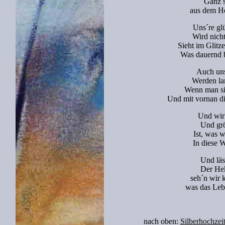
Ganz s
aus dem He
Uns´re gl
Wird nicht
Sieht im Glitz
Was dauernd b
Auch uns
Werden lan
Wenn man si
Und mit vornan d
Und wir
Und gr
Ist, was 
In diese W
Und läs
Der Hek
seh´n wir k
was das Lebe
nach oben:
Silberhochzei