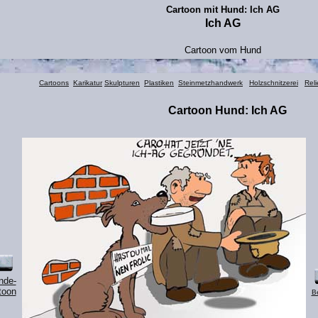
Cartoon mit Hund: Ich AG
Ich AG
Cartoon vom Hund
Cartoons
Karikatur
Skulpturen
Plastiken
Steinmetzhandwerk
Holzschnitzerei
Reli
Cartoon
Hund
:
Ich AG
nde-
toon
B