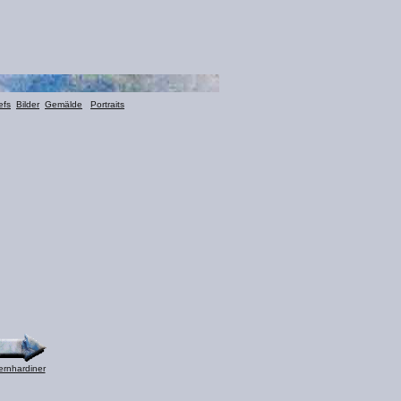
efs
Bilder
Gemälde
Portraits
ernhardiner